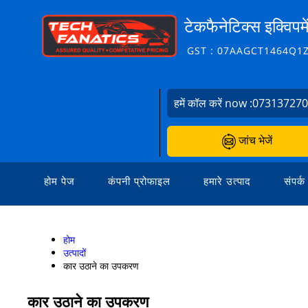
टेकफैनेटिक्स इक्विपम
GST : 07AAGCT1464Q1
हमें कॉल करें now :
07313727
जांच भेजें
होम पेज
कंपनी प्रोफाइल
हमारे उत्पाद
संपर्क
होम
उत्पादों
कार उठाने का उपकरण
कार उठाने का उपकरण